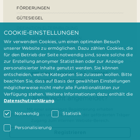
FÖRDERUNGEN
GÜTESIEGEL
DEFINITION ELTERNBILDUNG
COOKIE-EINSTELLUNGEN
FORSCHUNGSEINRICHTUNGEN
Wir verwenden Cookies, um einen optimalen Besuch
unserer Website zu ermöglichen. Dazu zählen Cookies, die
für den Betrieb der Seite notwendig sind, sowie solche die
zur Erstellung anonymer Statistiken oder zur Anzeige
personalisierter Inhalte genutzt werden. Sie können
IMPRESSUM
DATENSCHUTZ
KONTAKT
entscheiden, welche Kategorien Sie zulassen wollen. Bitte
BARRIEREFREIHEITSERKLÄRUNG
beachten Sie, dass auf Basis der gewählten Einstellungen
möglicherweise nicht mehr alle Funktionalitäten zur
Verfügung stehen. Weitere Informationen dazu enthält die
Noch nicht angemeldet?
Datenschutzerklärung
.
Mit einer einmaligen Registrierung erhalten
Notwendig
Statistik
Elternbilderinnen und Elternbildner der geförderten Träger
Zugang zum internen Website-Bereich.
Personalisierung
Registrieren