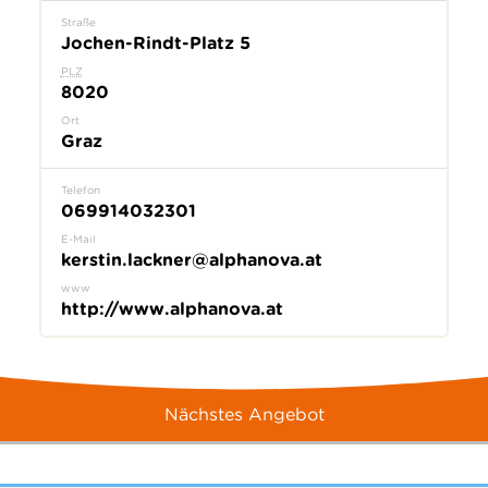
Straße
Jochen-Rindt-Platz 5
PLZ
8020
Ort
Graz
Telefon
069914032301
E-Mail
kerstin.lackner@alphanova.at
www
http://www.alphanova.at
Nächstes Angebot