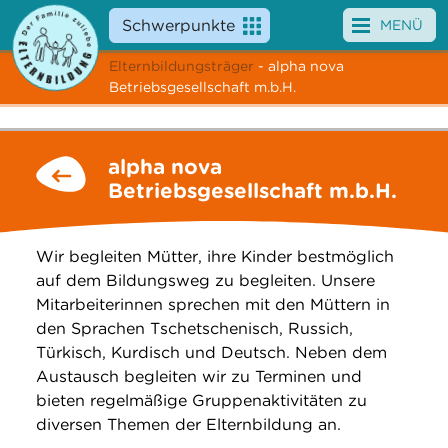
Schwerpunkte
MENÜ
Elternbildungsträger
- alpha nova
Angebote
Betriebsgesellschaft m.b.H.
Veranstaltungen
alpha nova
News
Betriebsgesellschaft m.b.H.
Service
Wir begleiten Mütter, ihre Kinder bestmöglich
Über uns
auf dem Bildungsweg zu begleiten. Unsere
Mitarbeiterinnen sprechen mit den Müttern in
Suche
den Sprachen Tschetschenisch, Russich,
Türkisch, Kurdisch und Deutsch. Neben dem
Austausch begleiten wir zu Terminen und
bieten regelmäßige Gruppenaktivitäten zu
diversen Themen der Elternbildung an.