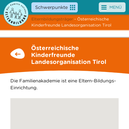
Schwerpunkte
MENÜ
Elternbildungsträger
- Österreichische
Angebote
Kinderfreunde Landesorganisation Tirol
Veranstaltungen
Österreichische
News
Kinderfreunde
Landesorganisation Tirol
Service
Über uns
Die Familienakademie ist eine Eltern-Bildungs-
Einrichtung.
Suche