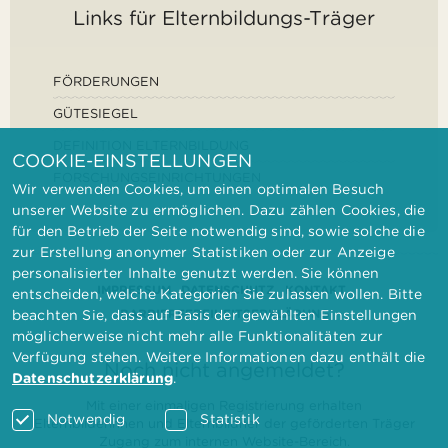
Links für Elternbildungs-Träger
FÖRDERUNGEN
GÜTESIEGEL
DEFINITION ELTERNBILDUNG
COOKIE-EINSTELLUNGEN
FORSCHUNGSEINRICHTUNGEN
Wir verwenden Cookies, um einen optimalen Besuch
unserer Website zu ermöglichen. Dazu zählen Cookies, die
für den Betrieb der Seite notwendig sind, sowie solche die
zur Erstellung anonymer Statistiken oder zur Anzeige
personalisierter Inhalte genutzt werden. Sie können
IMPRESSUM
DATENSCHUTZ
KONTAKT
entscheiden, welche Kategorien Sie zulassen wollen. Bitte
BARRIEREFREIHEITSERKLÄRUNG
beachten Sie, dass auf Basis der gewählten Einstellungen
möglicherweise nicht mehr alle Funktionalitäten zur
Verfügung stehen. Weitere Informationen dazu enthält die
Noch nicht angemeldet?
Datenschutzerklärung
.
Mit einer einmaligen Registrierung erhalten
Notwendig
Statistik
Elternbilderinnen und Elternbildner der geförderten Träger
Zugang zum internen Website-Bereich.