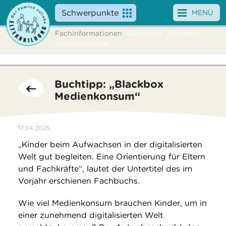
Schwerpunkte
MENÜ
Fachinformationen
- Buchtipp: „Blackbox
Angebote
Medienkonsum“
Veranstaltungen
Buchtipp: „Blackbox
News
Medienkonsum“
Service
17.04.2025
Über uns
„Kinder beim Aufwachsen in der digitalisierten
Welt gut begleiten. Eine Orientierung für Eltern
Suche
und Fachkräfte“, lautet der Untertitel des im
Vorjahr erschienen Fachbuchs.
Wie viel Medienkonsum brauchen Kinder, um in
einer zunehmend digitalisierten Welt