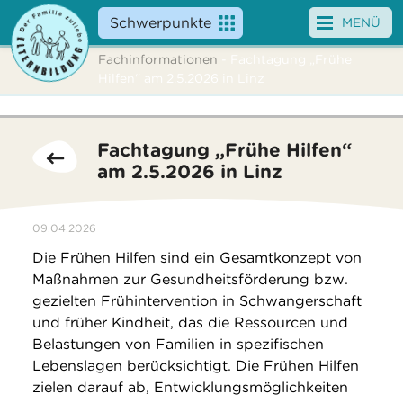
Schwerpunkte
MENÜ
Fachinformationen
- Fachtagung „Frühe
Angebote
Hilfen“ am 2.5.2026 in Linz
Veranstaltungen
Fachtagung „Frühe Hilfen“
News
am 2.5.2026 in Linz
Service
09.04.2026
Über uns
Die Frühen Hilfen sind ein Gesamtkonzept von
Maßnahmen zur Gesundheitsförderung bzw.
Suche
gezielten Frühintervention in Schwangerschaft
und früher Kindheit, das die Ressourcen und
Belastungen von Familien in spezifischen
Lebenslagen berücksichtigt. Die Frühen Hilfen
zielen darauf ab, Entwicklungsmöglichkeiten