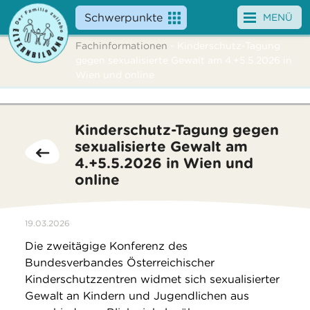
Schwerpunkte
MENÜ
Fachinformationen
- Kinderschutz-Tagung
Angebote
gegen sexualisierte Gewalt am 4.+5.5.2026 in
Wien und online
Veranstaltungen
News
Kinderschutz-Tagung gegen
sexualisierte Gewalt am
Service
4.+5.5.2026 in Wien und
online
Über uns
Suche
19.03.2026
Die zweitägige Konferenz des
Bundesverbandes Österreichischer
Kinderschutzzentren widmet sich sexualisierter
Gewalt an Kindern und Jugendlichen aus