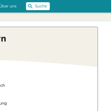
Über uns
Suche
rn
ich
rung