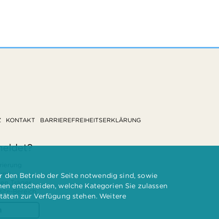
Z
KONTAKT
BARRIEREFREIHEITSERKLÄRUNG
meldet?
rierung
 und
 den Betrieb der Seite notwendig sind, sowie
ten Träger
nnen entscheiden, welche Kategorien Sie zulassen
te-Bereich.
itäten zur Verfügung stehen. Weitere
n