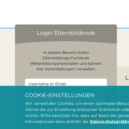
Login Elternbildende
In diesem Bereich finden
Elternbildungs-Fachleute
Weiterbildungsmaterialien und können
ihre Veranstaltungen verwalten.
L
COOKIE-EINSTELLUNGEN
Wir verwenden Cookies, um einen optimalen Besuch
F
Angemeldet bleiben
solche die zur Erstellung anonymer Statistiken od
G
wollen. Bitte beachten Sie, dass auf Basis der gew
Passwort vergessen?
Anmelden
Informationen dazu enthält die
Datenschutzerklä
D