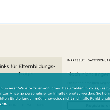
IMPRESSUM
DATENSCHUT
inks für Elternbildungs-
Träger
Noch nicht ange
Mit einer einmaligen Regist
erhalten Elternbilderinnen
 unserer Website zu ermöglichen. Dazu zählen Cookies, die für
ÖRDERUNGEN
Elternbildner der geförder
er zur Anzeige personalisierter Inhalte genutzt werden. Sie kö
Zugang zum internen Websi
ÜTESIEGEL
ählten Einstellungen möglicherweise nicht mehr alle Funktional
rung
.
EFINITION ELTERNBILDUNG
Registriere