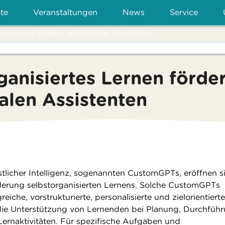
te
Veranstaltungen
News
Service
tes Lernen fördern mit digitalen Assistenten
ganisiertes Lernen förde
talen Assistenten
stlicher Intelligenz, sogenannten CustomGPTs, eröffnen s
erung selbstorganisierten Lernens. Solche CustomGPTs
iche, vorstrukturierte, personalisierte und zielorientierte
die Unterstützung von Lernenden bei Planung, Durchfüh
 Lernaktivitäten. Für spezifische Aufgaben und