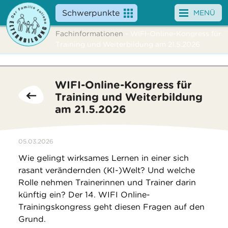
Schwerpunkte
MENÜ
Fachinformationen
- WIFI-Online-Kongress für
Angebote
Training und Weiterbildung am 21.5.2026
Veranstaltungen
WIFI-Online-Kongress für
News
Training und Weiterbildung
am 21.5.2026
Service
Über uns
05.03.2026
Wie gelingt wirksames Lernen in einer sich
Suche
rasant verändernden (KI-)Welt? Und welche
Rolle nehmen Trainerinnen und Trainer darin
künftig ein? Der 14. WIFI Online-
Trainingskongress geht diesen Fragen auf den
Grund.