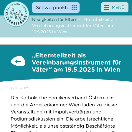
Schwerpunkte
MENÜ
Neuigkeiten für Eltern
- „Elternteilzeit als
Angebote
Vereinbarungsinstrument für Väter“ am
19.5.2025 in Wien
Veranstaltungen
News
„Elternteilzeit als
Vereinbarungsinstrument für
Service
Väter“ am 19.5.2025 in Wien
Über uns
13.05.2025
Suche
Der Katholische Familienverband Österreichs
und die Arbeiterkammer Wien laden zu dieser
Veranstaltung mit Impulsvorträgen und
Podiumsdiskussion ein. Die arbeitsrechtliche
Möglichkeit, als unselbstständig Beschäftigte