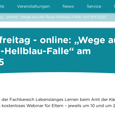
te
Veranstaltungen
News
Service
ag – online: „Wege aus der Rosa-Hellblau-Falle“ am 19.9.2025
freitag - online: „Wege a
-Hellblau-Falle“ am
5
et der Fachbereich Lebenslanges Lernen beim Amt der Kä
 kostenloses Webinar für Eltern – jeweils um 10 und um 