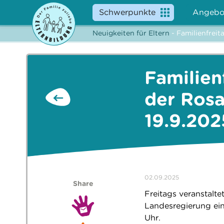
Schwerpunkte
Angebo
Neuigkeiten für Eltern
- Familienfreit
Familien
der Rosa
19.9.202
02.09.2025
Share
Freitags veranstalt
Landesregierung ein
Uhr.