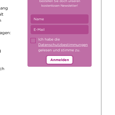
bestellen Sie doch unseren
kostenlosen Newsletter!
gang
lt
n
ragen:
Ich habe die
Datenschutzbestimmungen
gelesen und stimme zu.
d
Anmelden
uch