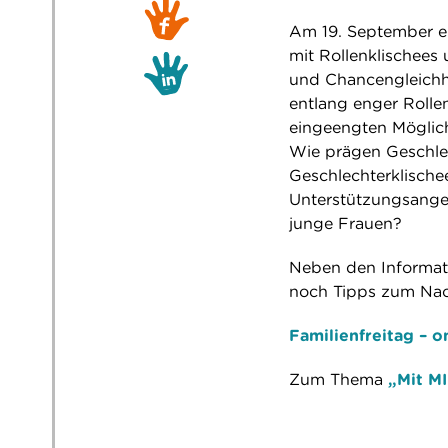
Am 19. September e
mit Rollenklischees
und Chancengleichhe
entlang enger Rolle
eingeengten Möglich
Wie prägen Geschlec
Geschlechterklisch
Unterstützungsangeb
junge Frauen?
Neben den Informati
noch Tipps zum Nac
Familienfreitag – o
Zum Thema
„Mit M