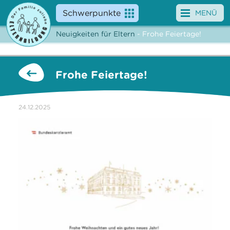
Schwerpunkte
MENÜ
Neuigkeiten für Eltern
- Frohe Feiertage!
Angebote
Veranstaltungen
Frohe Feiertage!
News
24.12.2025
Service
Über uns
Suche