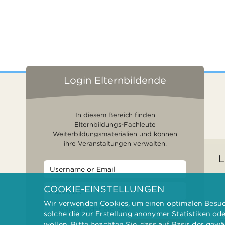
Login Elternbildende
In diesem Bereich finden
Elternbildungs-Fachleute
Weiterbildungsmaterialien und können
ihre Veranstaltungen verwalten.
L
COOKIE-EINSTELLUNGEN
Wir verwenden Cookies, um einen optimalen Besuch
F
Angemeldet bleiben
solche die zur Erstellung anonymer Statistiken od
G
wollen. Bitte beachten Sie, dass auf Basis der gew