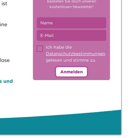
bestellen Sie doch unseren
ist
kostenlosen Newsletter!
ine
d
Ich habe die
Datenschutzbestimmungen
lose
gelesen und stimme zu.
Anmelden
s und