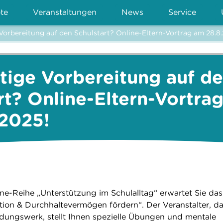
te
Veranstaltungen
News
Service
Vorbereitung auf den Schulstart? Online-Eltern-Vortrag am 28.8
tige Vorbereitung auf d
rt? Online-Eltern-Vortra
.2025!
e-Reihe „Unterstützung im Schulalltag“ erwartet Sie das
ion & Durchhaltevermögen fördern“. Der Veranstalter, d
dungswerk, stellt Ihnen spezielle Übungen und mentale