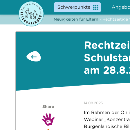
Schwerpunkte
Angebo
Neuigkeiten für Eltern
- Rechtzeitige 
Rechtzei
Schulsta
am 28.8
14.08.2025
Share
Im Rahmen der Onlin
Webinar „Konzentrat
Burgenländische Bil