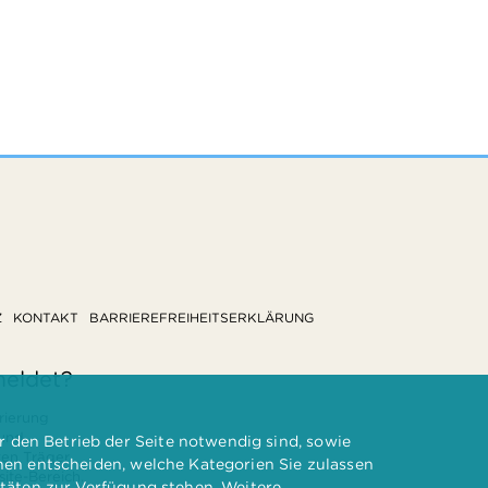
Z
KONTAKT
BARRIEREFREIHEITSERKLÄRUNG
meldet?
rierung
 und
 den Betrieb der Seite notwendig sind, sowie
ten Träger
nnen entscheiden, welche Kategorien Sie zulassen
te-Bereich.
itäten zur Verfügung stehen. Weitere