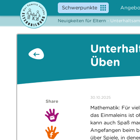
Schwerpunkte
Angebo
Neuigkeiten für Eltern
- Unterhaltsam
Unterhal
Üben
30.10.2025
Share
Mathematik: Für vie
das Einmaleins ist 
kann auch Spaß mach
Angefangen beim ba
über Spiele, in dene