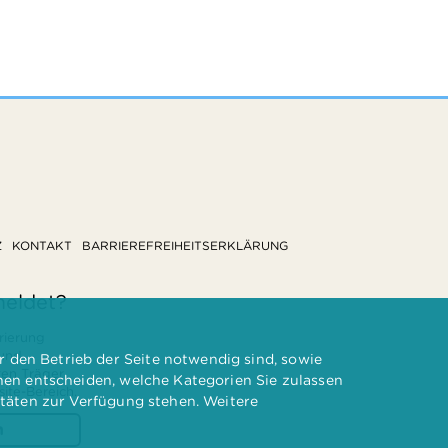
Z
KONTAKT
BARRIEREFREIHEITSERKLÄRUNG
meldet?
rierung
 und
 den Betrieb der Seite notwendig sind, sowie
ten Träger
nnen entscheiden, welche Kategorien Sie zulassen
te-Bereich.
itäten zur Verfügung stehen. Weitere
n