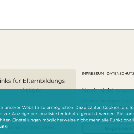
IMPRESSUM
DATENSCHUT
inks für Elternbildungs-
Träger
Noch nicht ange
Mit einer einmaligen Regist
erhalten Elternbilderinnen
 unserer Website zu ermöglichen. Dazu zählen Cookies, die für
ÖRDERUNGEN
Elternbildner der geförder
er zur Anzeige personalisierter Inhalte genutzt werden. Sie kö
Zugang zum internen Websi
ÜTESIEGEL
ählten Einstellungen möglicherweise nicht mehr alle Funktional
rung
.
EFINITION ELTERNBILDUNG
Registriere