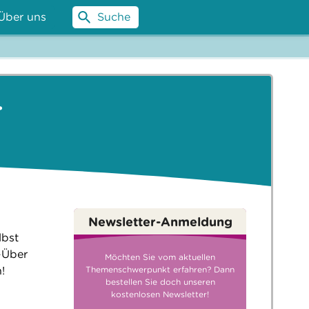
Über uns
Suche
-
Newsletter-Anmeldung
lbst
-Über
Möchten Sie vom aktuellen
!
Themenschwerpunkt erfahren? Dann
bestellen Sie doch unseren
kostenlosen Newsletter!