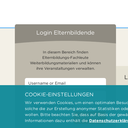
Login Elternbildende
In diesem Bereich finden
Elternbildungs-Fachleute
Weiterbildungsmaterialien und können
ihre Veranstaltungen verwalten.
L
COOKIE-EINSTELLUNGEN
Wir verwenden Cookies, um einen optimalen Besuch
F
Angemeldet bleiben
solche die zur Erstellung anonymer Statistiken od
G
wollen. Bitte beachten Sie, dass auf Basis der gew
Passwort vergessen?
Anmelden
Informationen dazu enthält die
Datenschutzerklä
D