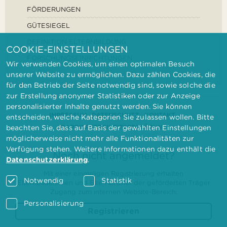
FÖRDERUNGEN
GÜTESIEGEL
DEFINITION ELTERNBILDUNG
COOKIE-EINSTELLUNGEN
FORSCHUNGSEINRICHTUNGEN
Wir verwenden Cookies, um einen optimalen Besuch
unserer Website zu ermöglichen. Dazu zählen Cookies, die
für den Betrieb der Seite notwendig sind, sowie solche die
zur Erstellung anonymer Statistiken oder zur Anzeige
personalisierter Inhalte genutzt werden. Sie können
IMPRESSUM
DATENSCHUTZ
KONTAKT
entscheiden, welche Kategorien Sie zulassen wollen. Bitte
BARRIEREFREIHEITSERKLÄRUNG
beachten Sie, dass auf Basis der gewählten Einstellungen
möglicherweise nicht mehr alle Funktionalitäten zur
Verfügung stehen. Weitere Informationen dazu enthält die
Noch nicht angemeldet?
Datenschutzerklärung
.
Mit einer einmaligen Registrierung erhalten
Notwendig
Statistik
Elternbilderinnen und Elternbildner der geförderten Träger
Zugang zum internen Website-Bereich.
Personalisierung
Registrieren