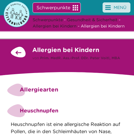
Schwerpunkte
MENÜ
Schwerpunkte
-
Gesundheit & Sicherheit
-
Angebote
Allergien bei Kindern
- Allergien bei Kindern
Veranstaltungen
Allergien bei Kindern
News
von
Prim. MedR. Ass.-Prof. DDr.
Peter Voitl, MBA
Service
Über uns
Allergiearten
Suche
Heuschnupfen
Heuschnupfen ist eine allergische Reaktion auf
Pollen, die in den Schleimhäuten von Nase,