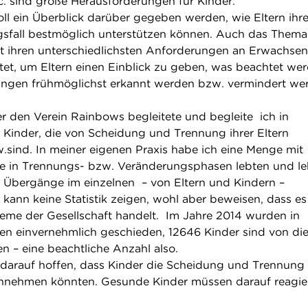
c. sind große Herausforderungen für Kinder.
oll ein Überblick darüber gegeben werden, wie Eltern ihr
gsfall bestmöglich unterstützen können. Auch das Thema
t ihren unterschiedlichsten Anforderungen an Erwachse
tet, um Eltern einen Einblick zu geben, was beachtet we
ngen frühmöglichst erkannt werden bzw. vermindert we
er den Verein Rainbows begleitete und begleite ich in
 Kinder, die von Scheidung und Trennung ihrer Eltern
.sind. In meiner eigenen Praxis habe ich eine Menge mit
ie in Trennungs- bzw. Veränderungsphasen lebten und le
 Übergänge im einzelnen – von Eltern und Kindern –
ann keine Statistik zeigen, wohl aber beweisen, dass es
eme der Gesellschaft handelt. Im Jahre 2014 wurden in
en einvernehmlich geschieden, 12646 Kinder sind von di
n – eine beachtliche Anzahl also.
t darauf hoffen, dass Kinder die Scheidung und Trennung
innehmen könnten. Gesunde Kinder müssen darauf reagie