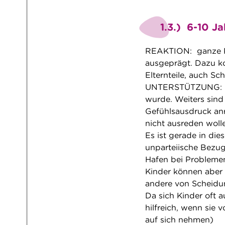
1.3.) 6-10 Ja
REAKTION: ganze Pal
ausgeprägt. Dazu k
Elternteile, auch Sc
UNTERSTÜTZUNG: Hier
wurde. Weiters sind
Gefühlsausdruck anr
nicht ausreden wolle
Es ist gerade in die
unparteiische Bezug
Hafen bei Probleme
Kinder können aber 
andere von Scheidun
Da sich Kinder oft a
hilfreich, wenn sie 
auf sich nehmen)