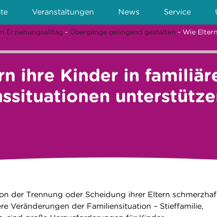
te
Veranstaltungen
News
Service
m Erziehungsalltag
-
Übergänge gelingend gestalten
- Wie Elter
rn ihre Kinder in familiär
situationen unterstütze
on der Trennung oder Scheidung ihrer Eltern schmerzhaf
re Veränderungen der Familiensituation – Stieffamilie,