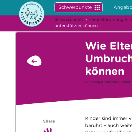
Schwerpunkte
Angebo
Schwerpunkte
-
Herausforderungen i
unterstützen können
Wie Elte
Umbruchs
können
von
Mag.a
Andrea Pichler
Kinder sind immer v
Share
berührt – auch weite