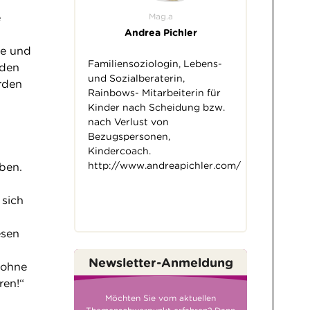
Mag.a
e
Andrea Pichler
ne und
Familiensoziologin, Lebens-
rden
und Sozialberaterin,
rden
Rainbows- Mitarbeiterin für
Kinder nach Scheidung bzw.
nach Verlust von
Bezugspersonen,
Kindercoach.
http://www.andreapichler.com/
ben.
 sich
esen
Newsletter-Anmeldung
 ohne
ren!“
Möchten Sie vom aktuellen