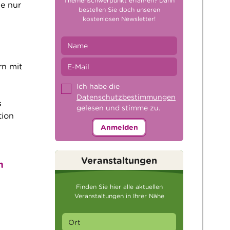
Themenschwerpunkt erfahren? Dann
ie nur
bestellen Sie doch unseren
kostenlosen Newsletter!
rn mit
Ich habe die
Datenschutzbestimmungen
s
gelesen und stimme zu.
tion
Anmelden
Veranstaltungen
n
Finden Sie hier alle aktuellen
Veranstaltungen in Ihrer Nähe