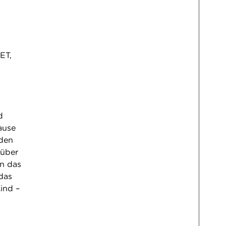
ET,
d
ause
nden
 über
en das
das
Kind –