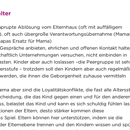
älter
prupte Ablösung vom Elternhaus (oft mit auffälligem
b), oft auch übergroße Verantwortungsübernahme (Mama
Papas Ersatz für Mama)
präche anbieten, ehrlichen und offenen Kontakt halte
haftlich Unternehmungen versuchen, nicht einbinden in
lasten. Kinder aber auch loslassen –die Peergruppe ist seh
tersstufe – trotzdem soll den Kindern aber auch regelmäß
erden, die ihnen die Geborgenheit zuhause vermitteln
ma aber sind die Loyalitätskonflikte, die fast alle Alterss
scheidung, die das Kind gegen einen und für den andere
uss, belastet das Kind und kann es sich schuldig fühlen las
sitionen der Eltern, desto stärker kommen diese
ns Spiel. Eltern können hier unterstützen, indem sie die
der Elternebene trennen und den Kindern wissen und sp