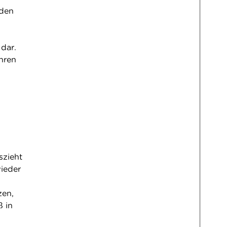
nden
dar.
ihren
szieht
ieder
zen,
ß in