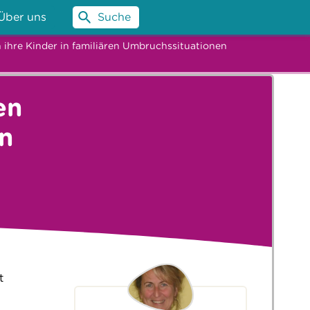
Über uns
Suche
n ihre Kinder in familiären Umbruchssituationen
en
n
t