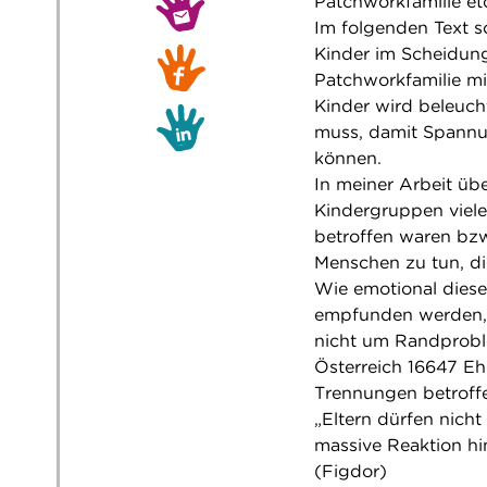
Patchworkfamilie et
Im folgenden Text s
Kinder im Scheidun
Patchworkfamilie mi
Kinder wird beleuch
muss, damit Spannu
können.
In meiner Arbeit üb
Kindergruppen viele
betroffen waren bzw
Menschen zu tun, d
Wie emotional diese
empfunden werden, k
nicht um Randprobl
Österreich 16647 Eh
Trennungen betroffe
„Eltern dürfen nich
massive Reaktion h
(Figdor)