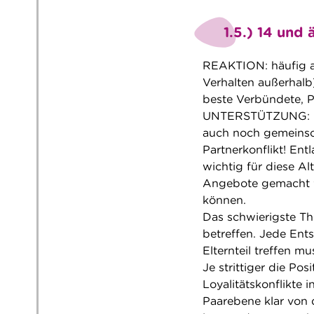
1.5.) 14 und 
REAKTION: häufig a
Verhalten außerhal
beste Verbündete, 
UNTERSTÜTZUNG: Ges
auch noch gemeinsc
Partnerkonflikt! Ent
wichtig für diese Al
Angebote gemacht w
können.
Das schwierigste The
betreffen. Jede Ent
Elternteil treffen m
Je strittiger die Po
Loyalitätskonflikte i
Paarebene klar von 