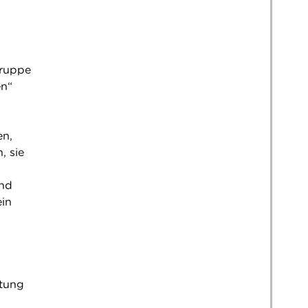
gruppe
en“
en,
, sie
und
ein
rtung