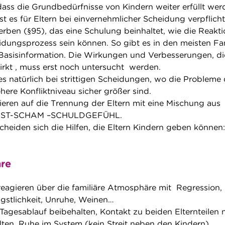
dass die Grundbedürfnisse von Kindern weiter erfüllt wer
ist es für Eltern bei einvernehmlicher Scheidung verpflich
werben (§95), das eine Schulung beinhaltet, wie die Reakt
idungsprozess sein können. So gibt es in den meisten Fa
 Basisinformation. Die Wirkungen und Verbesserungen, di
rkt , muss erst noch untersucht werden.
es natürlich bei strittigen Scheidungen, wo die Probleme 
ere Konfliktniveau sicher größer sind.
gieren auf die Trennung der Eltern mit eine Mischung aus
ST-SCHAM –SCHULDGEFÜHL.
cheiden sich die Hilfen, die Eltern Kindern geben können:
hre
agieren über die familiäre Atmosphäre mit Regression,
gstlichkeit, Unruhe, Weinen…
esablauf beibehalten, Kontakt zu beiden Elternteilen 
lten, Ruhe im System (kein Streit neben den Kindern)