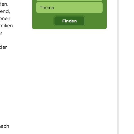
den.
tend,
ionen
Finden
milien
e
der
nach