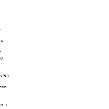
s
n,
r
ig
tufen
n
sen.
üren