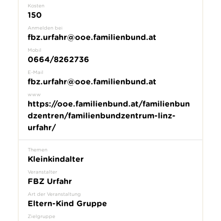
Kosten
150
Anmelden bei
fbz.urfahr@ooe.familienbund.at
Mobil
0664/8262736
E-Mail
fbz.urfahr@ooe.familienbund.at
www
https://ooe.familienbund.at/familienbun
dzentren/familienbundzentrum-linz-
urfahr/
Themen
Kleinkindalter
Veranstalter
FBZ Urfahr
Art der Veranstaltung
Eltern-Kind Gruppe
Zielgruppe