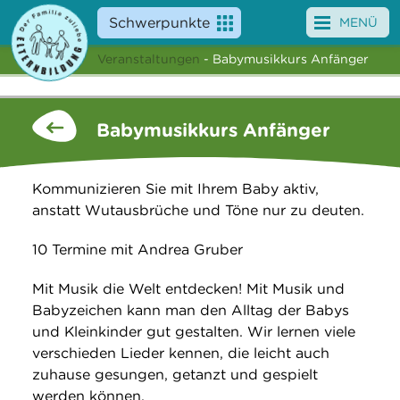
Schwerpunkte
MENÜ
Veranstaltungen
- Babymusikkurs Anfänger
Angebote
Veranstaltungen
Babymusikkurs Anfänger
News
Kommunizieren Sie mit Ihrem Baby aktiv,
Service
anstatt Wutausbrüche und Töne nur zu deuten.
Über uns
10 Termine mit Andrea Gruber
Suche
Mit Musik die Welt entdecken! Mit Musik und
Babyzeichen kann man den Alltag der Babys
und Kleinkinder gut gestalten. Wir lernen viele
verschieden Lieder kennen, die leicht auch
zuhause gesungen, getanzt und gespielt
werden können.