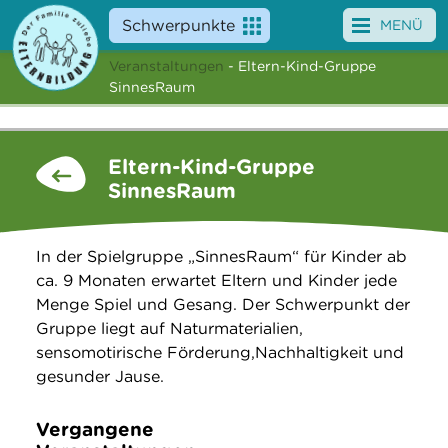
Schwerpunkte
MENÜ
Veranstaltungen
- Eltern-Kind-Gruppe
Angebote
SinnesRaum
Veranstaltungen
Eltern-Kind-Gruppe
News
SinnesRaum
Service
In der Spielgruppe „SinnesRaum“ für Kinder ab
Über uns
ca. 9 Monaten erwartet Eltern und Kinder jede
Menge Spiel und Gesang. Der Schwerpunkt der
Suche
Gruppe liegt auf Naturmaterialien,
sensomotirische Förderung,Nachhaltigkeit und
gesunder Jause.
Vergangene