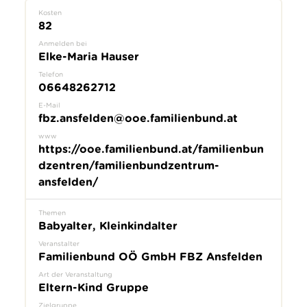
Kosten
82
Anmelden bei
Elke-Maria Hauser
Telefon
06648262712
E-Mail
fbz.ansfelden@ooe.familienbund.at
www
https://ooe.familienbund.at/familienbun
dzentren/familienbundzentrum-
ansfelden/
Themen
Babyalter, Kleinkindalter
Veranstalter
Familienbund OÖ GmbH FBZ Ansfelden
Art der Veranstaltung
Eltern-Kind Gruppe
Zielgruppe