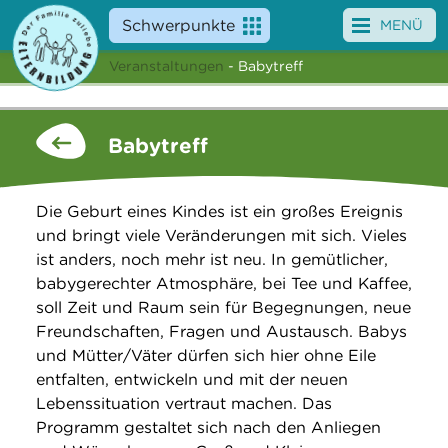
Schwerpunkte
MENÜ
Veranstaltungen
- Babytreff
Angebote
Veranstaltungen
Babytreff
News
Die Geburt eines Kindes ist ein großes Ereignis
Service
und bringt viele Veränderungen mit sich. Vieles
ist anders, noch mehr ist neu. In gemütlicher,
Über uns
babygerechter Atmosphäre, bei Tee und Kaffee,
soll Zeit und Raum sein für Begegnungen, neue
Suche
Freundschaften, Fragen und Austausch. Babys
und Mütter/Väter dürfen sich hier ohne Eile
entfalten, entwickeln und mit der neuen
Lebenssituation vertraut machen. Das
Programm gestaltet sich nach den Anliegen