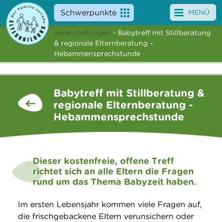
Schwerpunkte
MENÜ
Veranstaltungen
- Babytreff mit Stillberatung
Angebote
& regionale Elternberatung –
Hebammensprechstunde
Veranstaltungen
News
Babytreff mit Stillberatung &
regionale Elternberatung -
Service
Hebammensprechstunde
Über uns
Suche
Dieser kostenfreie, offene Treff
richtet sich an alle Eltern die Fragen
rund um das Thema Babyzeit haben.
Im ersten Lebensjahr kommen viele Fragen auf,
die frisch­gebackene Eltern verun­sichern oder