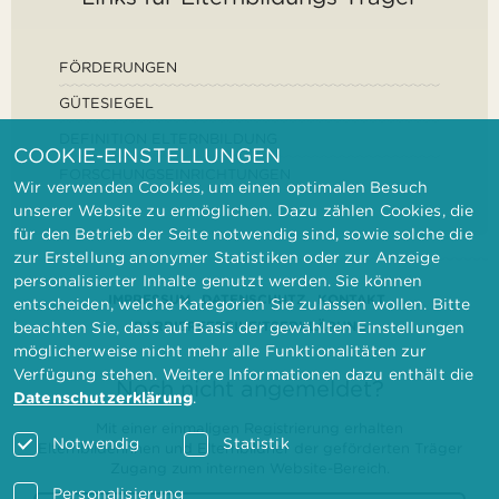
FÖRDERUNGEN
GÜTESIEGEL
DEFINITION ELTERNBILDUNG
COOKIE-EINSTELLUNGEN
FORSCHUNGSEINRICHTUNGEN
Wir verwenden Cookies, um einen optimalen Besuch
unserer Website zu ermöglichen. Dazu zählen Cookies, die
für den Betrieb der Seite notwendig sind, sowie solche die
zur Erstellung anonymer Statistiken oder zur Anzeige
personalisierter Inhalte genutzt werden. Sie können
IMPRESSUM
DATENSCHUTZ
KONTAKT
entscheiden, welche Kategorien Sie zulassen wollen. Bitte
BARRIEREFREIHEITSERKLÄRUNG
beachten Sie, dass auf Basis der gewählten Einstellungen
möglicherweise nicht mehr alle Funktionalitäten zur
Verfügung stehen. Weitere Informationen dazu enthält die
Noch nicht angemeldet?
Datenschutzerklärung
.
Mit einer einmaligen Registrierung erhalten
Notwendig
Statistik
Elternbilderinnen und Elternbildner der geförderten Träger
Zugang zum internen Website-Bereich.
Personalisierung