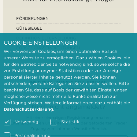
FÖRDERUNGEN
GÜTESIEGEL
DEFINITION ELTERNBILDUNG
COOKIE-EINSTELLUNGEN
FORSCHUNGSEINRICHTUNGEN
Wir verwenden Cookies, um einen optimalen Besuch
unserer Website zu ermöglichen. Dazu zählen Cookies, die
für den Betrieb der Seite notwendig sind, sowie solche die
zur Erstellung anonymer Statistiken oder zur Anzeige
personalisierter Inhalte genutzt werden. Sie können
IMPRESSUM
DATENSCHUTZ
KONTAKT
entscheiden, welche Kategorien Sie zulassen wollen. Bitte
BARRIEREFREIHEITSERKLÄRUNG
beachten Sie, dass auf Basis der gewählten Einstellungen
möglicherweise nicht mehr alle Funktionalitäten zur
Verfügung stehen. Weitere Informationen dazu enthält die
Noch nicht angemeldet?
Datenschutzerklärung
.
Mit einer einmaligen Registrierung erhalten
Notwendig
Statistik
Elternbilderinnen und Elternbildner der geförderten Träger
Zugang zum internen Website-Bereich.
Personalisierung