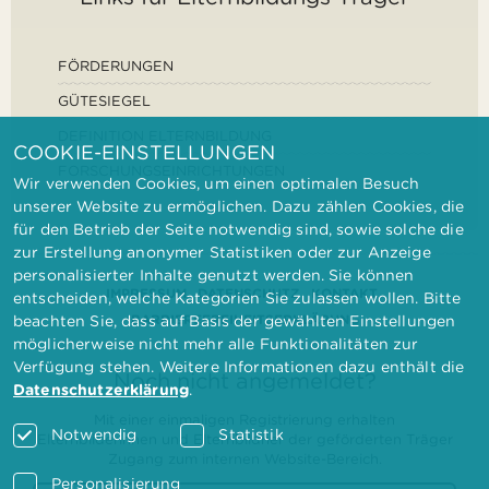
FÖRDERUNGEN
GÜTESIEGEL
DEFINITION ELTERNBILDUNG
COOKIE-EINSTELLUNGEN
FORSCHUNGSEINRICHTUNGEN
Wir verwenden Cookies, um einen optimalen Besuch
unserer Website zu ermöglichen. Dazu zählen Cookies, die
für den Betrieb der Seite notwendig sind, sowie solche die
zur Erstellung anonymer Statistiken oder zur Anzeige
personalisierter Inhalte genutzt werden. Sie können
IMPRESSUM
DATENSCHUTZ
KONTAKT
entscheiden, welche Kategorien Sie zulassen wollen. Bitte
BARRIEREFREIHEITSERKLÄRUNG
beachten Sie, dass auf Basis der gewählten Einstellungen
möglicherweise nicht mehr alle Funktionalitäten zur
Verfügung stehen. Weitere Informationen dazu enthält die
Noch nicht angemeldet?
Datenschutzerklärung
.
Mit einer einmaligen Registrierung erhalten
Notwendig
Statistik
Elternbilderinnen und Elternbildner der geförderten Träger
Zugang zum internen Website-Bereich.
Personalisierung