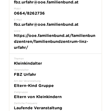
fbz.urfahr@ooe.familienbund.at
Mobil
0664/8262736
E-Mail
fbz.urfahr@ooe.familienbund.at
www
https://ooe.familienbund.at/familienbun
dzentren/familienbundzentrum-linz-
urfahr/
Themen
Kleinkindalter
Veranstalter
FBZ Urfahr
Art der Veranstaltung
Eltern-Kind Gruppe
Zielgruppe
Eltern von Kleinkindern
Zeitliche Frequenz
Laufende Veranstaltung