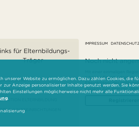
IMPRESSUM
DATENSCHUT
inks für Elternbildungs-
Träger
Noch nicht ange
Mit einer einmaligen Regist
erhalten Elternbilderinnen
 unserer Website zu ermöglichen. Dazu zählen Cookies, die für
ÖRDERUNGEN
Elternbildner der geförder
er zur Anzeige personalisierter Inhalte genutzt werden. Sie kö
Zugang zum internen Websi
ÜTESIEGEL
ählten Einstellungen möglicherweise nicht mehr alle Funktional
rung
.
EFINITION ELTERNBILDUNG
Registriere
ORSCHUNGSEINRICHTUNGEN
nalisierung