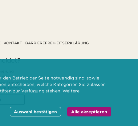
Z
KONTAKT
BARRIEREFREIHEITSERKLÄRUNG
meldet?
rierung
 und
 den Betrieb der Seite notwendig sind, sowie
ten Träger
nnen entscheiden, welche Kategorien Sie zulassen
te-Bereich.
itäten zur Verfügung stehen. Weitere
n
Auswahl bestätigen
Alle akzeptieren