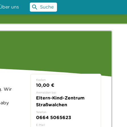
Über uns
Suche
Kosten
10,00 €
. Wir
Anmelden bei
Eltern-Kind-Zentrum
Baby
Straßwalchen
Telefon
0664 5065623
E-Mail