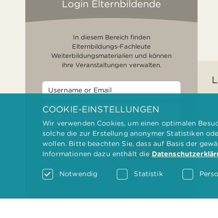
Login Elternbildende
In diesem Bereich finden
Elternbildungs-Fachleute
Weiterbildungsmaterialien und können
ihre Veranstaltungen verwalten.
L
COOKIE-EINSTELLUNGEN
Wir verwenden Cookies, um einen optimalen Besuch
F
Angemeldet bleiben
solche die zur Erstellung anonymer Statistiken od
G
wollen. Bitte beachten Sie, dass auf Basis der gew
Passwort vergessen?
Anmelden
Informationen dazu enthält die
Datenschutzerklä
D
F
Notwendig
Statistik
Perso