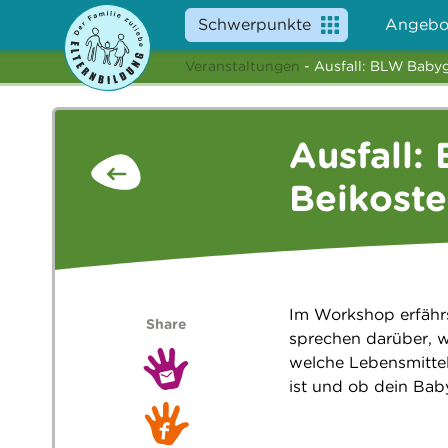
Schwerpunkte
Angebo
Veranstaltungen
- Ausfall: BLW Babyg
Ausfall:
Beikoste
Im Workshop erfährs
Share
sprechen darüber, wi
welche Lebensmittel
ist und ob dein Baby