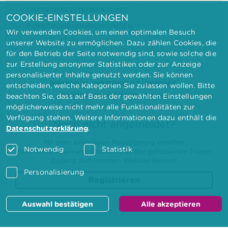
DEFINITION ELTERNBILDUNG
COOKIE-EINSTELLUNGEN
FORSCHUNGSEINRICHTUNGEN
Wir verwenden Cookies, um einen optimalen Besuch
unserer Website zu ermöglichen. Dazu zählen Cookies, die
für den Betrieb der Seite notwendig sind, sowie solche die
zur Erstellung anonymer Statistiken oder zur Anzeige
personalisierter Inhalte genutzt werden. Sie können
IMPRESSUM
DATENSCHUTZ
KONTAKT
entscheiden, welche Kategorien Sie zulassen wollen. Bitte
BARRIEREFREIHEITSERKLÄRUNG
beachten Sie, dass auf Basis der gewählten Einstellungen
möglicherweise nicht mehr alle Funktionalitäten zur
Verfügung stehen. Weitere Informationen dazu enthält die
Noch nicht angemeldet?
Datenschutzerklärung
.
Mit einer einmaligen Registrierung erhalten
Notwendig
Statistik
Elternbilderinnen und Elternbildner der geförderten Träger
Zugang zum internen Website-Bereich.
Personalisierung
Registrieren
Auswahl bestätigen
Alle akzeptieren