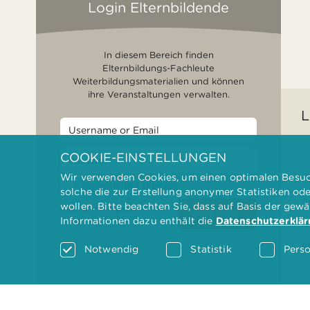
Login Elternbildende
In diesem Bereich finden
Elternbildungs-Fachleute
Weiterbildungsmaterialien und können
ihre Veranstaltungen verwalten.
L
COOKIE-EINSTELLUNGEN
Wir verwenden Cookies, um einen optimalen Besuch
F
Angemeldet bleiben
solche die zur Erstellung anonymer Statistiken od
G
wollen. Bitte beachten Sie, dass auf Basis der gew
Passwort vergessen?
Anmelden
Informationen dazu enthält die
Datenschutzerklä
D
F
Notwendig
Statistik
Perso