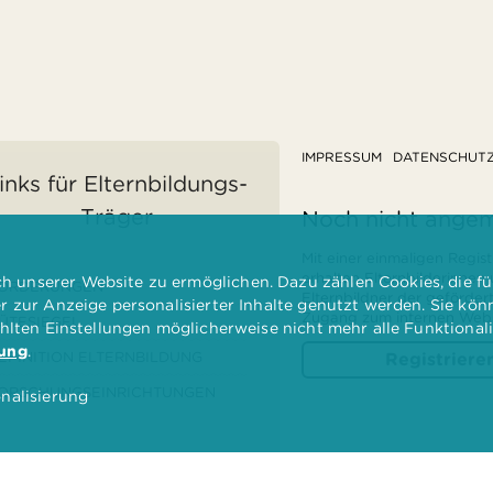
IMPRESSUM
DATENSCHUT
inks für Elternbildungs-
Träger
Noch nicht ange
Mit einer einmaligen Regist
erhalten Elternbilderinnen
 unserer Website zu ermöglichen. Dazu zählen Cookies, die für
ÖRDERUNGEN
Elternbildner der geförder
er zur Anzeige personalisierter Inhalte genutzt werden. Sie kö
Zugang zum internen Websi
ÜTESIEGEL
ählten Einstellungen möglicherweise nicht mehr alle Funktional
rung
.
EFINITION ELTERNBILDUNG
Registriere
ORSCHUNGSEINRICHTUNGEN
nalisierung