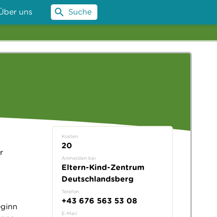
Über uns
Suche
Kosten
20
r
Anmelden bei
Eltern-Kind-Zentrum
Deutschlandsberg
Telefon
+43 676 563 53 08
eginn
E-Mail