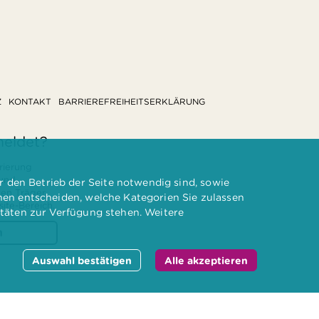
Z
KONTAKT
BARRIEREFREIHEITSERKLÄRUNG
meldet?
rierung
 und
 den Betrieb der Seite notwendig sind, sowie
ten Träger
nnen entscheiden, welche Kategorien Sie zulassen
te-Bereich.
itäten zur Verfügung stehen. Weitere
n
Auswahl bestätigen
Alle akzeptieren