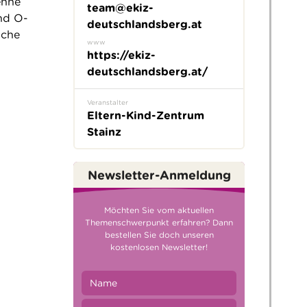
enne
team@ekiz-
nd O-
deutschlandsberg.at
iche
www
https://ekiz-
deutschlandsberg.at/
Veranstalter
Eltern-Kind-Zentrum
Stainz
Newsletter-Anmeldung
Möchten Sie vom aktuellen
Themenschwerpunkt erfahren? Dann
bestellen Sie doch unseren
kostenlosen Newsletter!