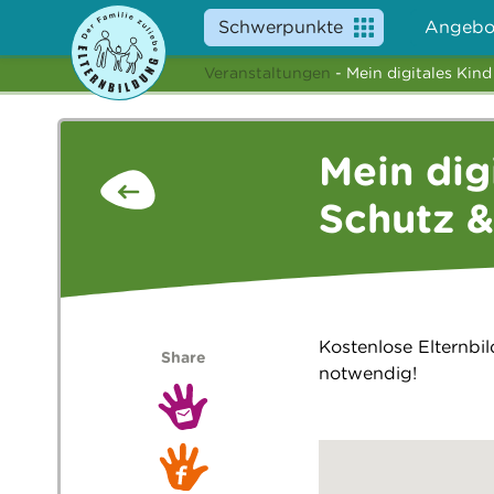
Schwerpunkte
Angebo
Veranstaltungen
- Mein digitales Kind
Mein dig
Schutz &
Kostenlose Elternbi
Share
notwendig!