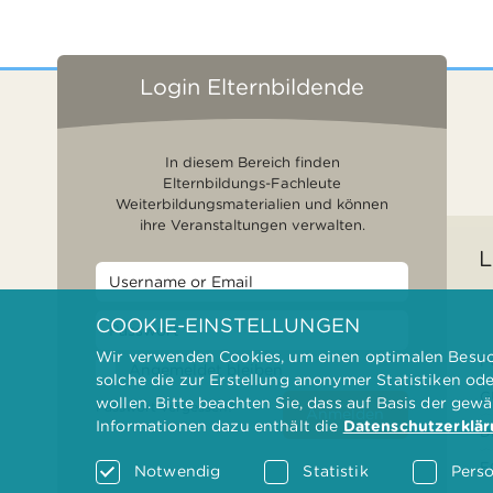
Login Elternbildende
In diesem Bereich finden
Elternbildungs-Fachleute
Weiterbildungsmaterialien und können
ihre Veranstaltungen verwalten.
L
COOKIE-EINSTELLUNGEN
Wir verwenden Cookies, um einen optimalen Besuch
F
Angemeldet bleiben
solche die zur Erstellung anonymer Statistiken od
G
wollen. Bitte beachten Sie, dass auf Basis der gew
Passwort vergessen?
Anmelden
Informationen dazu enthält die
Datenschutzerklä
D
F
Notwendig
Statistik
Perso