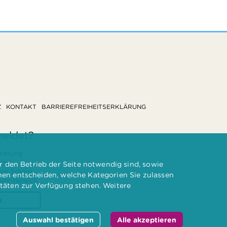
Z
KONTAKT
BARRIEREFREIHEITSERKLÄRUNG
meldet?
rierung
 und
 den Betrieb der Seite notwendig sind, sowie
ten Träger
nnen entscheiden, welche Kategorien Sie zulassen
te-Bereich.
itäten zur Verfügung stehen. Weitere
n
Auswahl bestätigen
Alle akzeptieren