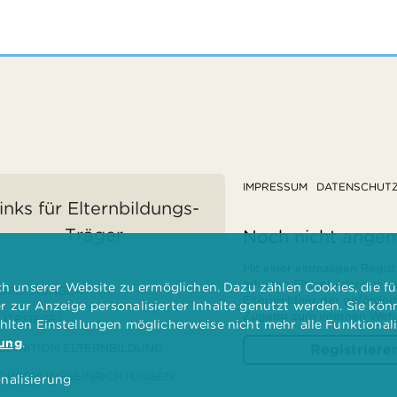
IMPRESSUM
DATENSCHUT
inks für Elternbildungs-
Träger
Noch nicht ange
Mit einer einmaligen Regist
erhalten Elternbilderinnen
 unserer Website zu ermöglichen. Dazu zählen Cookies, die für
ÖRDERUNGEN
Elternbildner der geförder
er zur Anzeige personalisierter Inhalte genutzt werden. Sie kö
Zugang zum internen Websi
ÜTESIEGEL
ählten Einstellungen möglicherweise nicht mehr alle Funktional
rung
.
EFINITION ELTERNBILDUNG
Registriere
ORSCHUNGSEINRICHTUNGEN
nalisierung