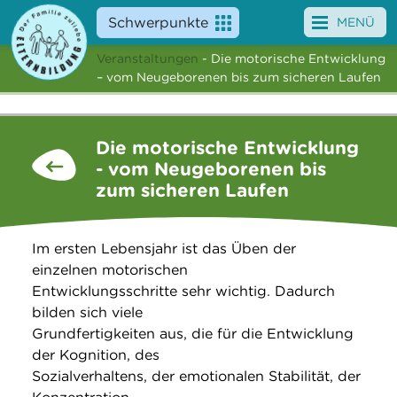
Schwerpunkte
MENÜ
Veranstaltungen
- Die motorische Entwicklung
Angebote
– vom Neugeborenen bis zum sicheren Laufen
Veranstaltungen
Die motorische Entwicklung
News
- vom Neugeborenen bis
zum sicheren Laufen
Service
Über uns
Im ersten Lebensjahr ist das Üben der
einzelnen motorischen
Suche
Entwicklungsschritte sehr wichtig. Dadurch
bilden sich viele
Grundfertigkeiten aus, die für die Entwicklung
der Kognition, des
Sozialverhaltens, der emotionalen Stabilität, der