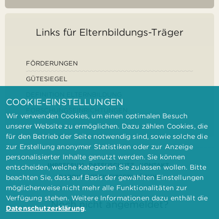
Links für Elternbildungs-Träger
FÖRDERUNGEN
GÜTESIEGEL
DEFINITION ELTERNBILDUNG
COOKIE-EINSTELLUNGEN
FORSCHUNGSEINRICHTUNGEN
Wir verwenden Cookies, um einen optimalen Besuch
unserer Website zu ermöglichen. Dazu zählen Cookies, die
für den Betrieb der Seite notwendig sind, sowie solche die
zur Erstellung anonymer Statistiken oder zur Anzeige
personalisierter Inhalte genutzt werden. Sie können
IMPRESSUM
DATENSCHUTZ
KONTAKT
entscheiden, welche Kategorien Sie zulassen wollen. Bitte
BARRIEREFREIHEITSERKLÄRUNG
beachten Sie, dass auf Basis der gewählten Einstellungen
möglicherweise nicht mehr alle Funktionalitäten zur
Verfügung stehen. Weitere Informationen dazu enthält die
Noch nicht angemeldet?
Datenschutzerklärung
.