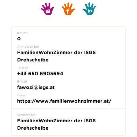
Kosten
0
Anmelden bei
FamilienWohnZimmer der ISGS
Drehscheibe
Telefon
+43 650 6905694
E-Mail
fawozi@isgs.at
www
https://www.familienwohnzimmer.at/
Veranstalter
FamilienWohnZimmer der ISGS
Drehscheibe