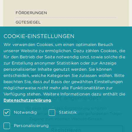
FÖRDERUNGEN
GÜTESIEGEL
DEFINITION ELTERNBILDUNG
COOKIE-EINSTELLUNGEN
FORSCHUNGSEINRICHTUNGEN
Wir verwenden Cookies, um einen optimalen Besuch
unserer Website zu ermöglichen. Dazu zählen Cookies, die
für den Betrieb der Seite notwendig sind, sowie solche die
zur Erstellung anonymer Statistiken oder zur Anzeige
personalisierter Inhalte genutzt werden. Sie können
IMPRESSUM
DATENSCHUTZ
KONTAKT
entscheiden, welche Kategorien Sie zulassen wollen. Bitte
BARRIEREFREIHEITSERKLÄRUNG
beachten Sie, dass auf Basis der gewählten Einstellungen
möglicherweise nicht mehr alle Funktionalitäten zur
Verfügung stehen. Weitere Informationen dazu enthält die
Noch nicht angemeldet?
Datenschutzerklärung
.
Mit einer einmaligen Registrierung erhalten
Notwendig
Statistik
Elternbilderinnen und Elternbildner der geförderten Träger
Zugang zum internen Website-Bereich.
Personalisierung
Registrieren