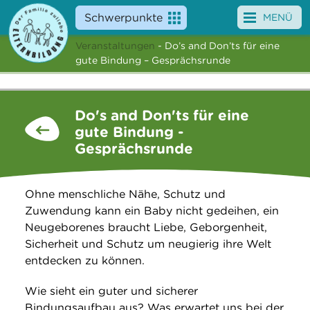
Schwerpunkte
MENÜ
Veranstaltungen
- Do’s and Don’ts für eine
Angebote
gute Bindung – Gesprächsrunde
Veranstaltungen
Do's and Don'ts für eine
News
gute Bindung -
Gesprächsrunde
Service
Über uns
Ohne menschliche Nähe, Schutz und
Zuwendung kann ein Baby nicht gedeihen, ein
Suche
Neugeborenes braucht Liebe, Geborgenheit,
Sicherheit und Schutz um neugierig ihre Welt
entdecken zu können.
Wie sieht ein guter und sicherer
Bindungsaufbau aus? Was erwartet uns bei der