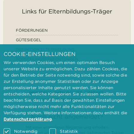
Links für Elternbildungs-Träger
FÖRDERUNGEN
GÜTESIEGEL
DEFINITION ELTERNBILDUNG
COOKIE-EINSTELLUNGEN
FORSCHUNGSEINRICHTUNGEN
Wir verwenden Cookies, um einen optimalen Besuch
unserer Website zu ermöglichen. Dazu zählen Cookies, die
für den Betrieb der Seite notwendig sind, sowie solche die
zur Erstellung anonymer Statistiken oder zur Anzeige
personalisierter Inhalte genutzt werden. Sie können
IMPRESSUM
DATENSCHUTZ
KONTAKT
entscheiden, welche Kategorien Sie zulassen wollen. Bitte
BARRIEREFREIHEITSERKLÄRUNG
beachten Sie, dass auf Basis der gewählten Einstellungen
möglicherweise nicht mehr alle Funktionalitäten zur
Verfügung stehen. Weitere Informationen dazu enthält die
Noch nicht angemeldet?
Datenschutzerklärung
.
Mit einer einmaligen Registrierung erhalten
Notwendig
Statistik
Elternbilderinnen und Elternbildner der geförderten Träger