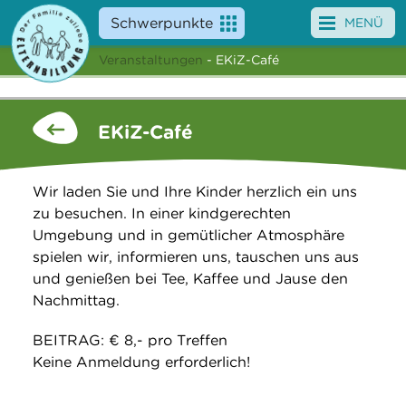
Schwerpunkte
MENÜ
Veranstaltungen
- EKiZ-Café
Angebote
Veranstaltungen
EKiZ-Café
News
Wir laden Sie und Ihre Kinder herzlich ein uns
Service
zu besuchen. In einer kindgerechten
Umgebung und in gemütlicher Atmosphäre
Über uns
spielen wir, informieren uns, tauschen uns aus
und genießen bei Tee, Kaffee und Jause den
Suche
Nachmittag.
BEITRAG: € 8,- pro Treffen
Keine Anmeldung erforderlich!