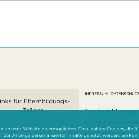
IMPRESSUM
DATENSCHUT
inks für Elternbildungs-
Träger
Noch nicht ange
Mit einer einmaligen Regist
erhalten Elternbilderinnen
 unserer Website zu ermöglichen. Dazu zählen Cookies, die für
ÖRDERUNGEN
Elternbildner der geförder
er zur Anzeige personalisierter Inhalte genutzt werden. Sie kö
Zugang zum internen Websi