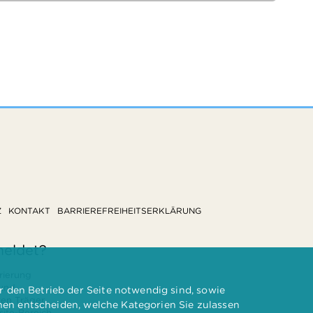
Z
KONTAKT
BARRIEREFREIHEITSERKLÄRUNG
meldet?
rierung
 und
 den Betrieb der Seite notwendig sind, sowie
ten Träger
nnen entscheiden, welche Kategorien Sie zulassen
te-Bereich.