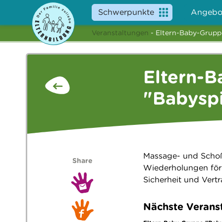
Schwerpunkte
Angebo
Veranstaltungen
- Eltern-Baby-Grupp
Eltern-
"Babysp
Massage- und Schoßs
Share
Wiederholungen för
Sicherheit und Vert
Nächste Verans