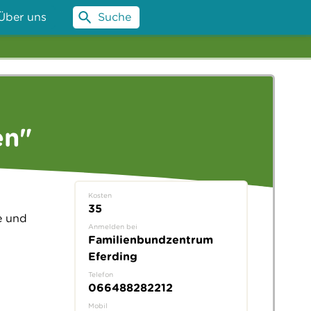
Über uns
Suche
en"
Kosten
35
e und
Anmelden bei
Familienbundzentrum
Eferding
Telefon
066488282212
Mobil