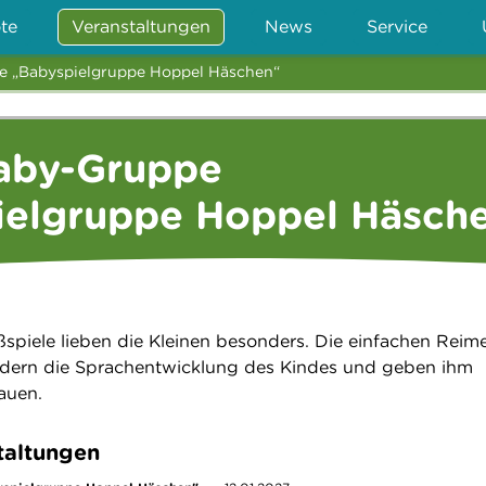
te
Veranstaltungen
News
Service
e „Babyspielgruppe Hoppel Häschen“
Baby-Gruppe
ielgruppe Hoppel Häsch
piele lieben die Kleinen besonders. Die einfachen Reim
dern die Sprachentwicklung des Kindes und geben ihm
rauen.
taltungen