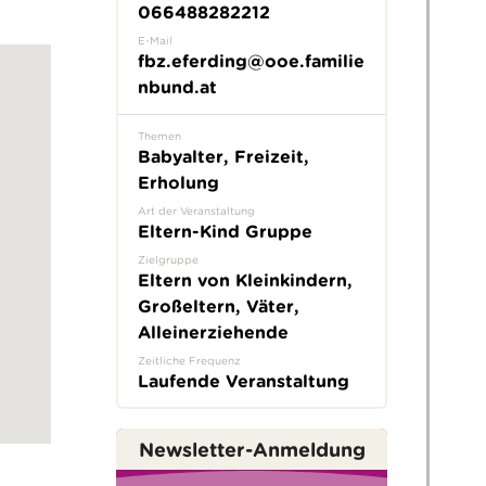
066488282212
E-Mail
fbz.eferding@ooe.familie
nbund.at
Themen
Babyalter, Freizeit,
Erholung
Art der Veranstaltung
Eltern-Kind Gruppe
Zielgruppe
Eltern von Kleinkindern,
Großeltern, Väter,
Alleinerziehende
Zeitliche Frequenz
Laufende Veranstaltung
Newsletter-Anmeldung