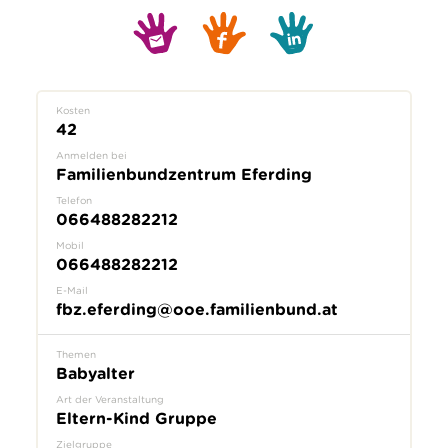
Kosten
42
Anmelden bei
Familienbundzentrum Eferding
Telefon
066488282212
Mobil
066488282212
E-Mail
fbz.eferding@ooe.familienbund.at
Themen
Babyalter
Art der Veranstaltung
Eltern-Kind Gruppe
Zielgruppe