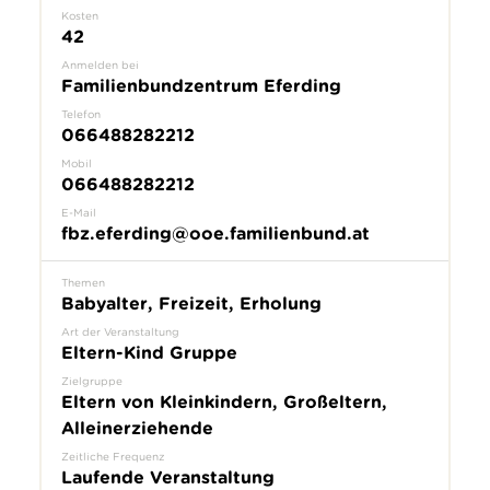
Kosten
42
Anmelden bei
Familienbundzentrum Eferding
Telefon
066488282212
Mobil
066488282212
E-Mail
fbz.eferding@ooe.familienbund.at
Themen
Babyalter, Freizeit, Erholung
Art der Veranstaltung
Eltern-Kind Gruppe
Zielgruppe
Eltern von Kleinkindern, Großeltern,
Alleinerziehende
Zeitliche Frequenz
Laufende Veranstaltung