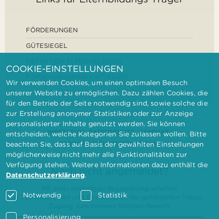
FÖRDERUNGEN
GÜTESIEGEL
DEFINITION ELTERNBILDUNG
COOKIE-EINSTELLUNGEN
FORSCHUNGSEINRICHTUNGEN
Wir verwenden Cookies, um einen optimalen Besuch
unserer Website zu ermöglichen. Dazu zählen Cookies, die
für den Betrieb der Seite notwendig sind, sowie solche die
zur Erstellung anonymer Statistiken oder zur Anzeige
personalisierter Inhalte genutzt werden. Sie können
IMPRESSUM
DATENSCHUTZ
KONTAKT
entscheiden, welche Kategorien Sie zulassen wollen. Bitte
BARRIEREFREIHEITSERKLÄRUNG
beachten Sie, dass auf Basis der gewählten Einstellungen
möglicherweise nicht mehr alle Funktionalitäten zur
Verfügung stehen. Weitere Informationen dazu enthält die
Noch nicht angemeldet?
Datenschutzerklärung
.
Mit einer einmaligen Registrierung erhalten
Notwendig
Statistik
Elternbilderinnen und Elternbildner der geförderten Träger
Zugang zum internen Website-Bereich.
Personalisierung