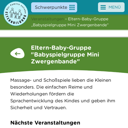
Schwerpunkte
MENÜ
Veranstaltungen
- Eltern-Baby-Gruppe
Angebote
„Babyspielgruppe Mini Zwergenbande“
Veranstaltungen
Eltern-Baby-Gruppe
News
"Babyspielgruppe Mini
Zwergenbande"
Service
Über uns
Massage- und Schoßspiele lieben die Kleinen
besonders. Die einfachen Reime und
Suche
Wiederholungen fördern die
Sprachentwicklung des Kindes und geben ihm
Sicherheit und Vertrauen.
Nächste Veranstaltungen