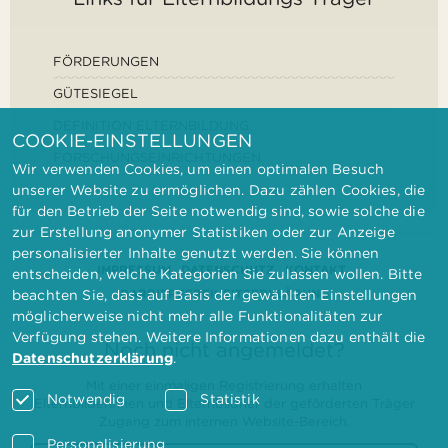
FÖRDERUNGEN
GÜTESIEGEL
DEFINITION ELTERNBILDUNG
COOKIE-EINSTELLUNGEN
FORSCHUNGSEINRICHTUNGEN
Wir verwenden Cookies, um einen optimalen Besuch
unserer Website zu ermöglichen. Dazu zählen Cookies, die
für den Betrieb der Seite notwendig sind, sowie solche die
zur Erstellung anonymer Statistiken oder zur Anzeige
personalisierter Inhalte genutzt werden. Sie können
IMPRESSUM
DATENSCHUTZ
KONTAKT
entscheiden, welche Kategorien Sie zulassen wollen. Bitte
BARRIEREFREIHEITSERKLÄRUNG
beachten Sie, dass auf Basis der gewählten Einstellungen
möglicherweise nicht mehr alle Funktionalitäten zur
Verfügung stehen. Weitere Informationen dazu enthält die
Noch nicht angemeldet?
Datenschutzerklärung
.
Mit einer einmaligen Registrierung erhalten
Notwendig
Statistik
Elternbilderinnen und Elternbildner der geförderten Träger
Zugang zum internen Website-Bereich.
Personalisierung