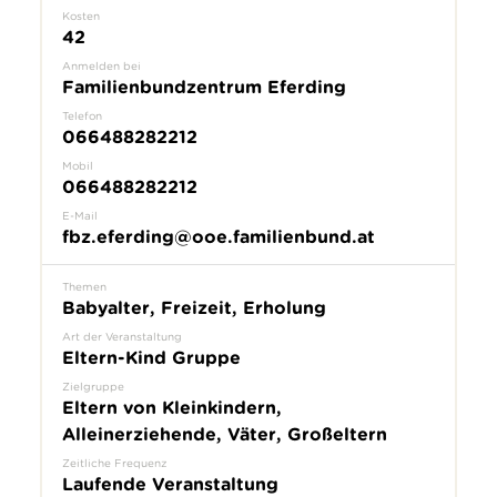
Kosten
42
Anmelden bei
Familienbundzentrum Eferding
Telefon
066488282212
Mobil
066488282212
E-Mail
fbz.eferding@ooe.familienbund.at
Themen
Babyalter, Freizeit, Erholung
Art der Veranstaltung
Eltern-Kind Gruppe
Zielgruppe
Eltern von Kleinkindern,
Alleinerziehende, Väter, Großeltern
Zeitliche Frequenz
Laufende Veranstaltung