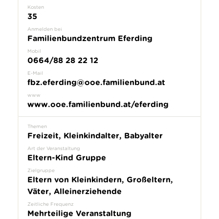
Kosten
35
Anmelden bei
Familienbundzentrum Eferding
Mobil
0664/88 28 22 12
E-Mail
fbz.eferding@ooe.familienbund.at
www
www.ooe.familienbund.at/eferding
Themen
Freizeit, Kleinkindalter, Babyalter
Art der Veranstaltung
Eltern-Kind Gruppe
Zielgruppe
Eltern von Kleinkindern, Großeltern,
Väter, Alleinerziehende
Zeitliche Frequenz
Mehrteilige Veranstaltung