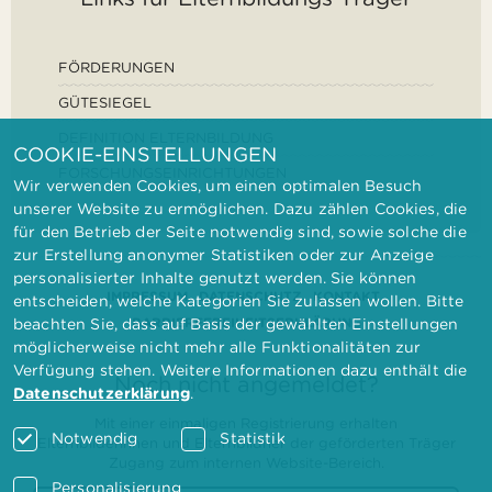
FÖRDERUNGEN
GÜTESIEGEL
DEFINITION ELTERNBILDUNG
COOKIE-EINSTELLUNGEN
FORSCHUNGSEINRICHTUNGEN
Wir verwenden Cookies, um einen optimalen Besuch
unserer Website zu ermöglichen. Dazu zählen Cookies, die
für den Betrieb der Seite notwendig sind, sowie solche die
zur Erstellung anonymer Statistiken oder zur Anzeige
personalisierter Inhalte genutzt werden. Sie können
IMPRESSUM
DATENSCHUTZ
KONTAKT
entscheiden, welche Kategorien Sie zulassen wollen. Bitte
BARRIEREFREIHEITSERKLÄRUNG
beachten Sie, dass auf Basis der gewählten Einstellungen
möglicherweise nicht mehr alle Funktionalitäten zur
Verfügung stehen. Weitere Informationen dazu enthält die
Noch nicht angemeldet?
Datenschutzerklärung
.
Mit einer einmaligen Registrierung erhalten
Notwendig
Statistik
Elternbilderinnen und Elternbildner der geförderten Träger
Zugang zum internen Website-Bereich.
Personalisierung