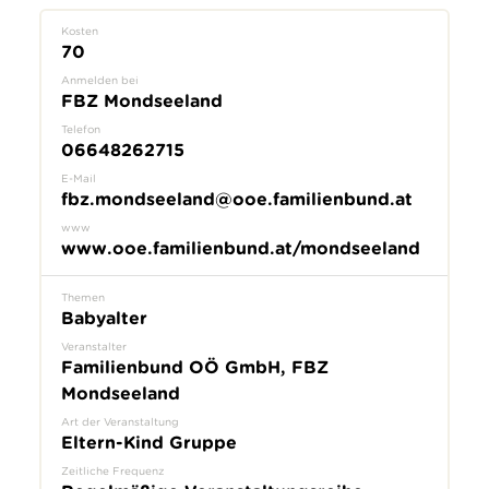
Kosten
70
Anmelden bei
FBZ Mondseeland
Telefon
06648262715
E-Mail
fbz.mondseeland@ooe.familienbund.at
www
www.ooe.familienbund.at/mondseeland
Themen
Babyalter
Veranstalter
Familienbund OÖ GmbH, FBZ
Mondseeland
Art der Veranstaltung
Eltern-Kind Gruppe
Zeitliche Frequenz