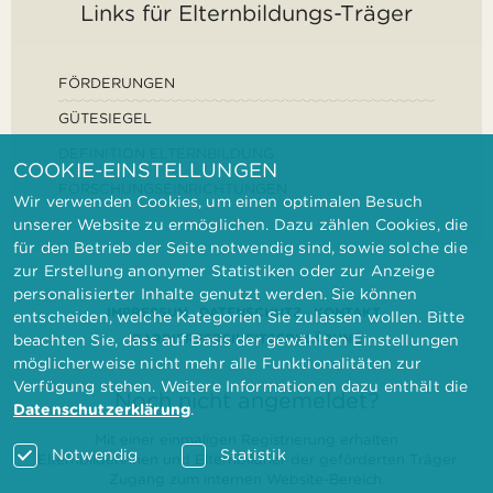
Links für Elternbildungs-Träger
FÖRDERUNGEN
GÜTESIEGEL
DEFINITION ELTERNBILDUNG
COOKIE-EINSTELLUNGEN
FORSCHUNGSEINRICHTUNGEN
Wir verwenden Cookies, um einen optimalen Besuch
unserer Website zu ermöglichen. Dazu zählen Cookies, die
für den Betrieb der Seite notwendig sind, sowie solche die
zur Erstellung anonymer Statistiken oder zur Anzeige
personalisierter Inhalte genutzt werden. Sie können
IMPRESSUM
DATENSCHUTZ
KONTAKT
entscheiden, welche Kategorien Sie zulassen wollen. Bitte
BARRIEREFREIHEITSERKLÄRUNG
beachten Sie, dass auf Basis der gewählten Einstellungen
möglicherweise nicht mehr alle Funktionalitäten zur
Verfügung stehen. Weitere Informationen dazu enthält die
Noch nicht angemeldet?
Datenschutzerklärung
.
Mit einer einmaligen Registrierung erhalten
Notwendig
Statistik
Elternbilderinnen und Elternbildner der geförderten Träger
Zugang zum internen Website-Bereich.