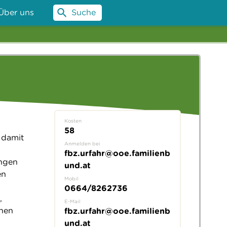
Über uns
Suche
Kosten
58
 damit
Anmelden bei
fbz.urfahr@ooe.familienb
ngen
und.at
en
Mobil
0664/8262736
,
E-Mail
nnen
fbz.urfahr@ooe.familienb
und.at