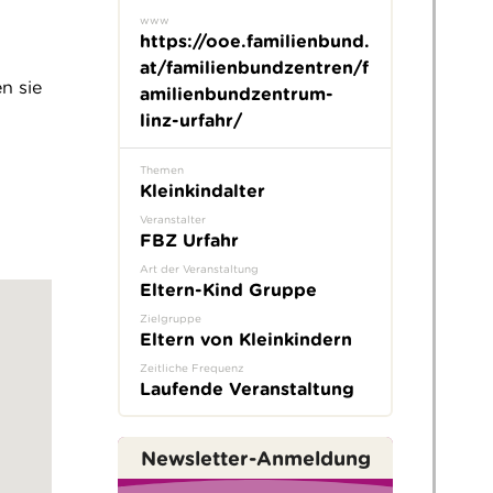
www
https://ooe.familienbund.
at/familienbundzentren/f
n sie
amilienbundzentrum-
linz-urfahr/
Themen
Kleinkindalter
Veranstalter
FBZ Urfahr
Art der Veranstaltung
Eltern-Kind Gruppe
Zielgruppe
Eltern von Kleinkindern
Zeitliche Frequenz
Laufende Veranstaltung
Newsletter-Anmeldung