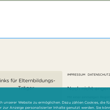
IMPRESSUM
DATENSCHUT
inks für Elternbildungs-
Träger
Noch nicht ange
Mit einer einmaligen Regist
erhalten Elternbilderinnen
 unserer Website zu ermöglichen. Dazu zählen Cookies, die für
ÖRDERUNGEN
Elternbildner der geförder
er zur Anzeige personalisierter Inhalte genutzt werden. Sie kö