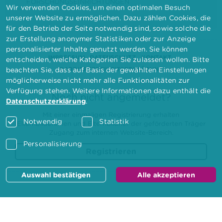
FORSCHUNGSEINRICHTUNGEN
Wir verwenden Cookies, um einen optimalen Besuch
unserer Website zu ermöglichen. Dazu zählen Cookies, die
für den Betrieb der Seite notwendig sind, sowie solche die
zur Erstellung anonymer Statistiken oder zur Anzeige
personalisierter Inhalte genutzt werden. Sie können
IMPRESSUM
DATENSCHUTZ
KONTAKT
entscheiden, welche Kategorien Sie zulassen wollen. Bitte
BARRIEREFREIHEITSERKLÄRUNG
beachten Sie, dass auf Basis der gewählten Einstellungen
möglicherweise nicht mehr alle Funktionalitäten zur
Verfügung stehen. Weitere Informationen dazu enthält die
Noch nicht angemeldet?
Datenschutzerklärung
.
Mit einer einmaligen Registrierung erhalten
Notwendig
Statistik
Elternbilderinnen und Elternbildner der geförderten Träger
Zugang zum internen Website-Bereich.
Personalisierung
Registrieren
Auswahl bestätigen
Alle akzeptieren