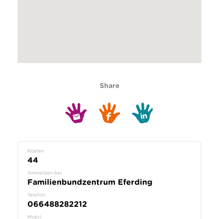
Share
Kosten
44
Anmelden bei
Familienbundzentrum Eferding
Telefon
066488282212
Mobil