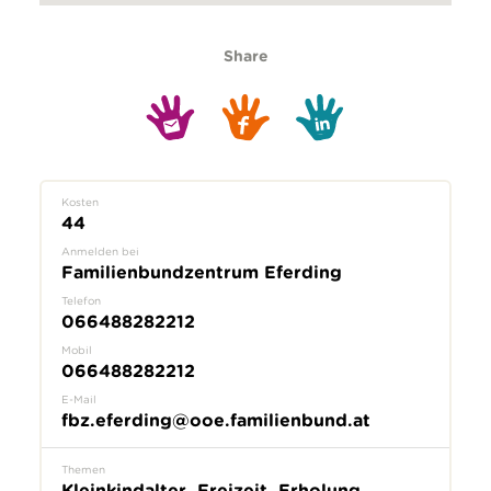
Share
Kosten
44
Anmelden bei
Familienbundzentrum Eferding
Telefon
066488282212
Mobil
066488282212
E-Mail
fbz.eferding@ooe.familienbund.at
Themen
Kleinkindalter, Freizeit, Erholung