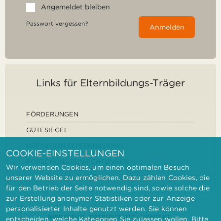
Angemeldet bleiben
Passwort vergessen?
Anmelden
Links für Elternbildungs-Träger
FÖRDERUNGEN
GÜTESIEGEL
DEFINITION ELTERNBILDUNG
COOKIE-EINSTELLUNGEN
FORSCHUNGSEINRICHTUNGEN
Wir verwenden Cookies, um einen optimalen Besuch
unserer Website zu ermöglichen. Dazu zählen Cookies, die
für den Betrieb der Seite notwendig sind, sowie solche die
zur Erstellung anonymer Statistiken oder zur Anzeige
personalisierter Inhalte genutzt werden. Sie können
IMPRESSUM
DATENSCHUTZ
KONTAKT
entscheiden, welche Kategorien Sie zulassen wollen. Bitte