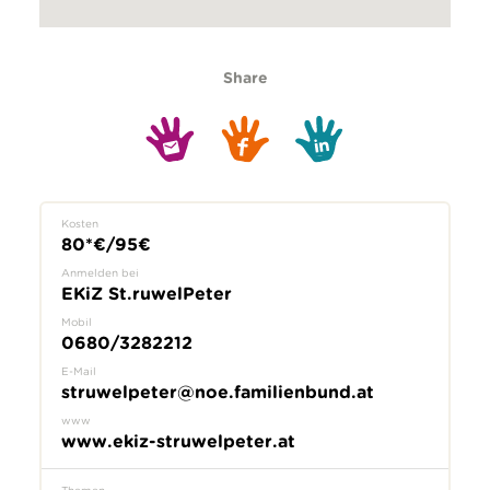
Share
Kosten
80*€/95€
Anmelden bei
EKiZ St.ruwelPeter
Mobil
0680/3282212
E-Mail
struwelpeter@noe.familienbund.at
www
www.ekiz-struwelpeter.at