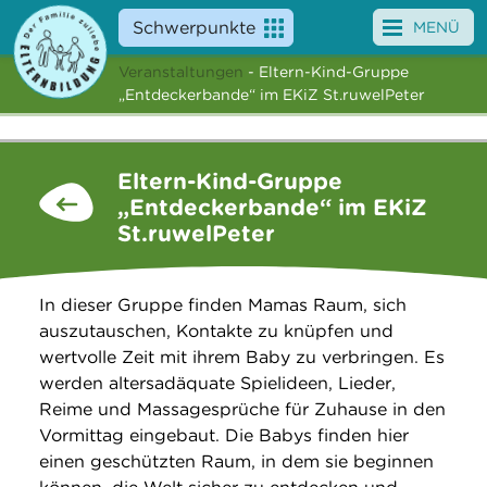
Schwerpunkte
MENÜ
Veranstaltungen
- Eltern-Kind-Gruppe
Angebote
„Entdeckerbande“ im EKiZ St.ruwelPeter
Veranstaltungen
Eltern-Kind-Gruppe
News
„Entdeckerbande“ im EKiZ
St.ruwelPeter
Service
Über uns
In dieser Gruppe finden Mamas Raum, sich
auszutauschen, Kontakte zu knüpfen und
Suche
wertvolle Zeit mit ihrem Baby zu verbringen. Es
werden altersadäquate Spielideen, Lieder,
Reime und Massagesprüche für Zuhause in den
Vormittag eingebaut. Die Babys finden hier
einen geschützten Raum, in dem sie beginnen