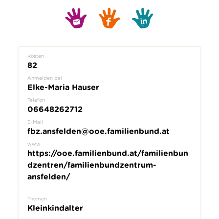
Kosten
82
Anmelden bei
Elke-Maria Hauser
Telefon
06648262712
E-Mail
fbz.ansfelden@ooe.familienbund.at
www
https://ooe.familienbund.at/familienbun
dzentren/familienbundzentrum-
ansfelden/
Themen
Kleinkindalter