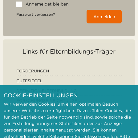
Angemeldet bleiben
Passwort vergessen?
Anmelden
Links für Elternbildungs-Träger
FÖRDERUNGEN
GÜTESIEGEL
DEFINITION ELTERNBILDUNG
COOKIE-EINSTELLUNGEN
FORSCHUNGSEINRICHTUNGEN
Wir verwenden Cookies, um einen optimalen Besuch
unserer Website zu ermöglichen. Dazu zählen Cookies, die
für den Betrieb der Seite notwendig sind, sowie solche die
zur Erstellung anonymer Statistiken oder zur Anzeige
personalisierter Inhalte genutzt werden. Sie können
IMPRESSUM
DATENSCHUTZ
KONTAKT
entscheiden, welche Kategorien Sie zulassen wollen. Bitte