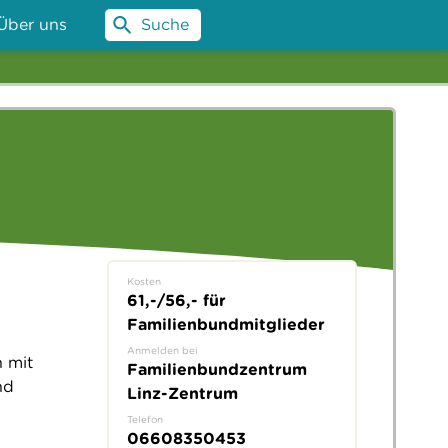
Über uns
Suche
Kosten
61,-/56,- für
Familienbundmitglieder
Anmelden bei
n mit
Familienbundzentrum
nd
Linz-Zentrum
Telefon
06608350453