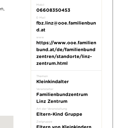
Mobil
en,
06608350453
E-Mail
fbz.linz@ooe.familienbun
d.at
www
https://www.ooe.familien
bund.at/de/familienbund
zentren/standorte/linz-
zentrum.html
Themen
Kleinkindalter
Veranstalter
Familienbundzentrum
Linz Zentrum
Art der Veranstaltung
Eltern-Kind Gruppe
Zielgruppe
Eltern von Kleinkindern