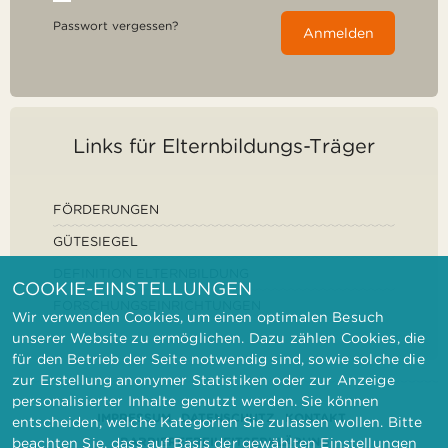
Passwort vergessen?
Anmelden
Links für Elternbildungs-Träger
FÖRDERUNGEN
GÜTESIEGEL
DEFINITION ELTERNBILDUNG
COOKIE-EINSTELLUNGEN
FORSCHUNGSEINRICHTUNGEN
Wir verwenden Cookies, um einen optimalen Besuch
unserer Website zu ermöglichen. Dazu zählen Cookies, die
für den Betrieb der Seite notwendig sind, sowie solche die
zur Erstellung anonymer Statistiken oder zur Anzeige
personalisierter Inhalte genutzt werden. Sie können
IMPRESSUM
DATENSCHUTZ
KONTAKT
entscheiden, welche Kategorien Sie zulassen wollen. Bitte
BARRIEREFREIHEITSERKLÄRUNG
beachten Sie, dass auf Basis der gewählten Einstellungen