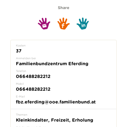
Share
Kosten
37
Anmelden bei
Familienbundzentrum Eferding
Telefon
066488282212
Mobil
066488282212
E-Mail
fbz.eferding@ooe.familienbund.at
Themen
Kleinkindalter, Freizeit, Erholung