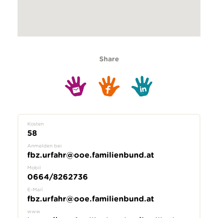
Share
Kosten
58
Anmelden bei
fbz.urfahr@ooe.familienbund.at
Mobil
0664/8262736
E-Mail
fbz.urfahr@ooe.familienbund.at
www