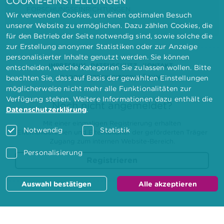
COOKIE-EINSTELLUNGEN
FORSCHUNGSEINRICHTUNGEN
Wir verwenden Cookies, um einen optimalen Besuch
unserer Website zu ermöglichen. Dazu zählen Cookies, die
für den Betrieb der Seite notwendig sind, sowie solche die
zur Erstellung anonymer Statistiken oder zur Anzeige
personalisierter Inhalte genutzt werden. Sie können
IMPRESSUM
DATENSCHUTZ
KONTAKT
entscheiden, welche Kategorien Sie zulassen wollen. Bitte
BARRIEREFREIHEITSERKLÄRUNG
beachten Sie, dass auf Basis der gewählten Einstellungen
möglicherweise nicht mehr alle Funktionalitäten zur
Verfügung stehen. Weitere Informationen dazu enthält die
Noch nicht angemeldet?
Datenschutzerklärung
.
Mit einer einmaligen Registrierung erhalten
Notwendig
Statistik
Elternbilderinnen und Elternbildner der geförderten Träger
Zugang zum internen Website-Bereich.
Personalisierung
Registrieren
Auswahl bestätigen
Alle akzeptieren