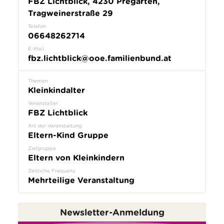
FBZ Lichtblick, 4230 Pregarten,
Tragweinerstraße 29
Telefon
06648262714
E-Mail
fbz.lichtblick@ooe.familienbund.at
Themen
Kleinkindalter
Veranstalter
FBZ Lichtblick
Art der Veranstaltung
Eltern-Kind Gruppe
Zielgruppe
Eltern von Kleinkindern
Zeitliche Frequenz
Mehrteilige Veranstaltung
Newsletter-Anmeldung