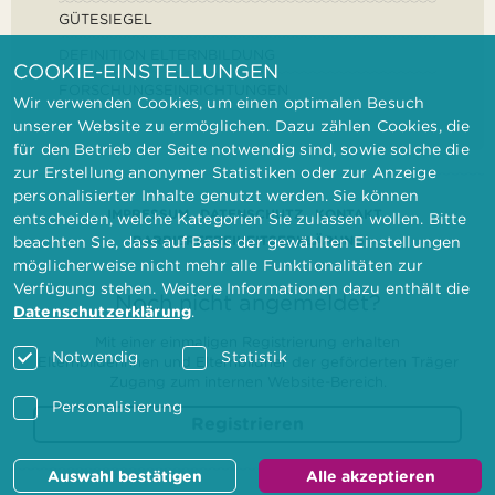
GÜTESIEGEL
DEFINITION ELTERNBILDUNG
COOKIE-EINSTELLUNGEN
FORSCHUNGSEINRICHTUNGEN
Wir verwenden Cookies, um einen optimalen Besuch
unserer Website zu ermöglichen. Dazu zählen Cookies, die
für den Betrieb der Seite notwendig sind, sowie solche die
zur Erstellung anonymer Statistiken oder zur Anzeige
personalisierter Inhalte genutzt werden. Sie können
IMPRESSUM
DATENSCHUTZ
KONTAKT
entscheiden, welche Kategorien Sie zulassen wollen. Bitte
BARRIEREFREIHEITSERKLÄRUNG
beachten Sie, dass auf Basis der gewählten Einstellungen
möglicherweise nicht mehr alle Funktionalitäten zur
Verfügung stehen. Weitere Informationen dazu enthält die
Noch nicht angemeldet?
Datenschutzerklärung
.
Mit einer einmaligen Registrierung erhalten
Notwendig
Statistik
Elternbilderinnen und Elternbildner der geförderten Träger
Zugang zum internen Website-Bereich.
Personalisierung
Registrieren
Auswahl bestätigen
Alle akzeptieren