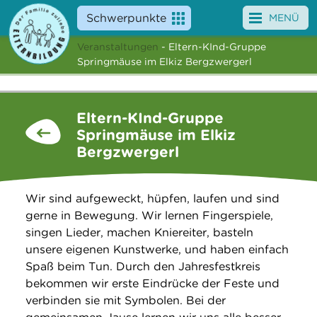
Schwerpunkte
MENÜ
Veranstaltungen
- Eltern-KInd-Gruppe
Angebote
Springmäuse im Elkiz Bergzwergerl
Veranstaltungen
Eltern-KInd-Gruppe
News
Springmäuse im Elkiz
Bergzwergerl
Service
Über uns
Wir sind aufgeweckt, hüpfen, laufen und sind
gerne in Bewegung. Wir lernen Fingerspiele,
Suche
singen Lieder, machen Kniereiter, basteln
unsere eigenen Kunstwerke, und haben einfach
Spaß beim Tun. Durch den Jahresfestkreis
bekommen wir erste Eindrücke der Feste und
verbinden sie mit Symbolen. Bei der