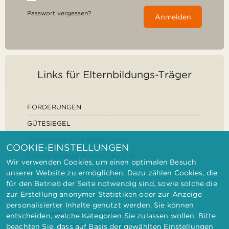
Passwort vergessen?
Anmelden
Links für Elternbildungs-Träger
FÖRDERUNGEN
GÜTESIEGEL
DEFINITION ELTERNBILDUNG
COOKIE-EINSTELLUNGEN
FORSCHUNGSEINRICHTUNGEN
Wir verwenden Cookies, um einen optimalen Besuch
unserer Website zu ermöglichen. Dazu zählen Cookies, die
für den Betrieb der Seite notwendig sind, sowie solche die
zur Erstellung anonymer Statistiken oder zur Anzeige
personalisierter Inhalte genutzt werden. Sie können
IMPRESSUM
DATENSCHUTZ
KONTAKT
entscheiden, welche Kategorien Sie zulassen wollen. Bitte
BARRIEREFREIHEITSERKLÄRUNG
beachten Sie, dass auf Basis der gewählten Einstellungen