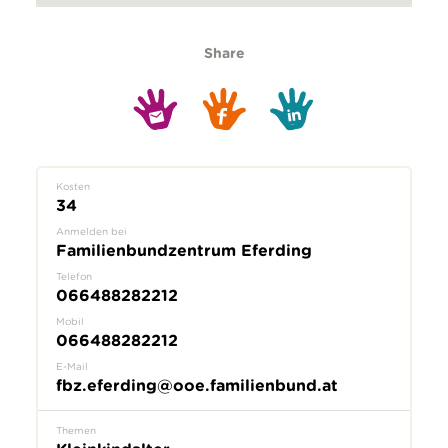
Share
Kosten
34
Anmelden bei
Familienbundzentrum Eferding
Telefon
066488282212
Mobil
066488282212
E-Mail
fbz.eferding@ooe.familienbund.at
Themen