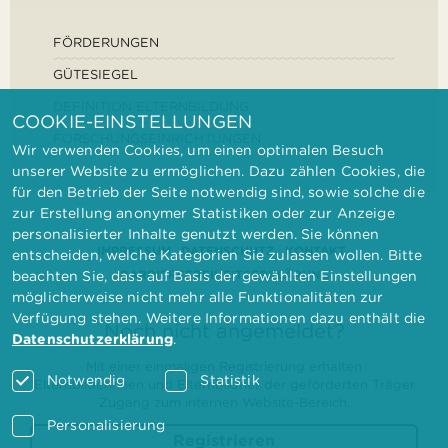
FÖRDERUNGEN
GÜTESIEGEL
DEFINITION ELTERNBILDUNG
COOKIE-EINSTELLUNGEN
FORSCHUNGSEINRICHTUNGEN
Wir verwenden Cookies, um einen optimalen Besuch
unserer Website zu ermöglichen. Dazu zählen Cookies, die
für den Betrieb der Seite notwendig sind, sowie solche die
zur Erstellung anonymer Statistiken oder zur Anzeige
personalisierter Inhalte genutzt werden. Sie können
IMPRESSUM
DATENSCHUTZ
KONTAKT
entscheiden, welche Kategorien Sie zulassen wollen. Bitte
BARRIEREFREIHEITSERKLÄRUNG
beachten Sie, dass auf Basis der gewählten Einstellungen
möglicherweise nicht mehr alle Funktionalitäten zur
Verfügung stehen. Weitere Informationen dazu enthält die
Noch nicht angemeldet?
Datenschutzerklärung
.
Mit einer einmaligen Registrierung erhalten
Notwendig
Statistik
Elternbilderinnen und Elternbildner der geförderten Träger
Zugang zum internen Website-Bereich.
Personalisierung
Registrieren