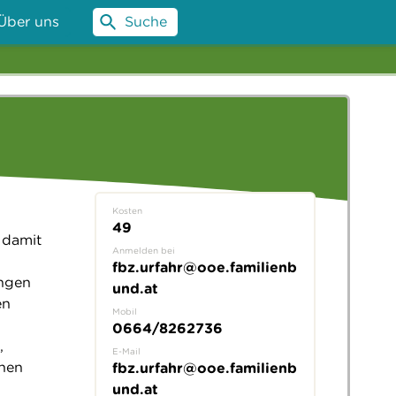
Über uns
Suche
Kosten
49
 damit
Anmelden bei
fbz.urfahr@ooe.familienb
ngen
und.at
en
Mobil
0664/8262736
,
E-Mail
nnen
fbz.urfahr@ooe.familienb
und.at