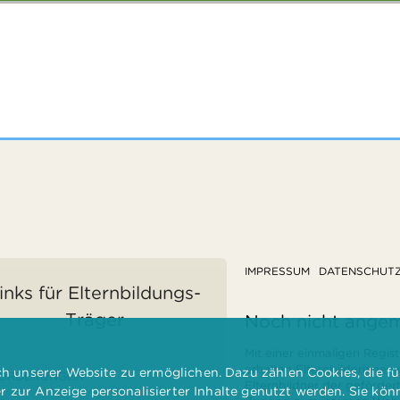
IMPRESSUM
DATENSCHUT
inks für Elternbildungs-
Träger
Noch nicht ange
Mit einer einmaligen Regist
erhalten Elternbilderinnen
 unserer Website zu ermöglichen. Dazu zählen Cookies, die für
ÖRDERUNGEN
Elternbildner der geförder
er zur Anzeige personalisierter Inhalte genutzt werden. Sie kö