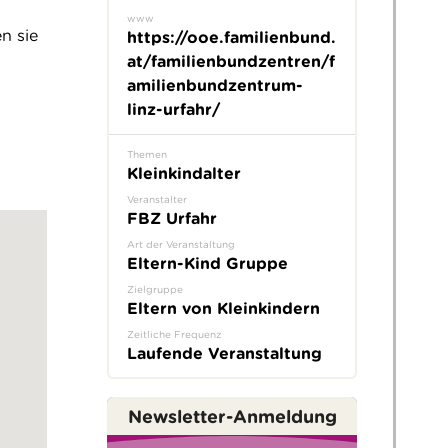
www
n sie
https://ooe.familienbund.
at/familienbundzentren/f
amilienbundzentrum-
linz-urfahr/
Themen
Kleinkindalter
Veranstalter
FBZ Urfahr
Art der Veranstaltung
Eltern-Kind Gruppe
Zielgruppe
Eltern von Kleinkindern
Zeitliche Frequenz
Laufende Veranstaltung
Newsletter-Anmeldung