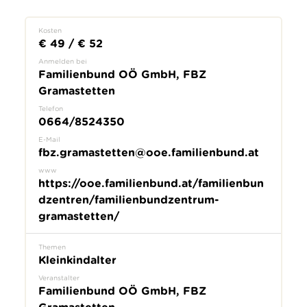
Kosten
€ 49 / € 52
Anmelden bei
Familienbund OÖ GmbH, FBZ
Gramastetten
Telefon
0664/8524350
E-Mail
fbz.gramastetten@ooe.familienbund.at
www
https://ooe.familienbund.at/familienbun
dzentren/familienbundzentrum-
gramastetten/
Themen
Kleinkindalter
Veranstalter
Familienbund OÖ GmbH, FBZ